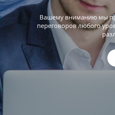
Вашему вниманию мы пр
переговоров любого уров
раз