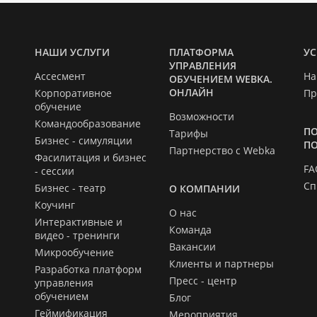
НАШИ УСЛУГИ
ПЛАТФОРМА
УС
УПРАВЛЕНИЯ
Ассесмент
На
ОБУЧЕНИЕМ WEBKA.
ОНЛАЙН
Корпоративное
Пр
обучение
Возможности
Командообразование
П
Тарифы
Бизнес - симуляции
П
Партнерство с Webka
Фасилитация и бизнес
FA
- сессии
Сп
Бизнес - театр
О КОМПАНИИ
Коучинг
О нас
Интерактивные и
Команда
видео - тренинги
Вакансии
Микрообучение
Клиенты и партнеры
Разработка платформ
Пресс - центр
управления
обучением
Блог
Геймификация
Мероприятия